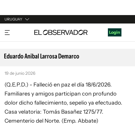
URUGUAY
URUGUAY
Login
ARGENTINA
ESPAÑA
Eduardo Anibal Larrosa Demarco
ESTADOS UNIDOS
19 de junio 2026
(Q.E.P.D.) - Falleció en paz el día 18/6/2026.
Familiares y amigos participan con profundo
dolor dicho fallecimiento, sepelio ya efectuado.
Casa velatoria: Tomás Basañez 1275/77.
Cementerio del Norte. (Emp. Abbate)