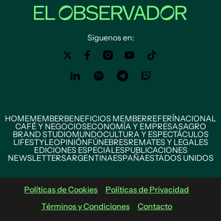
Siguenos en:
HOME
MEMBER
BENEFICIOS MEMBER
REFERÍ
NACIONAL
CAFÉ Y NEGOCIOS
ECONOMÍA Y EMPRESAS
AGRO
BRAND STUDIO
MUNDO
CULTURA Y ESPECTÁCULOS
LIFESTYLE
OPINIÓN
FÚNEBRES
REMATES Y LEGALES
EDICIONES ESPECIALES
PUBLICACIONES
NEWSLETTERS
ARGENTINA
ESPAÑA
ESTADOS UNIDOS
Políticas de Cookies
Políticas de Privacidad
Términos y Condiciones
Contacto