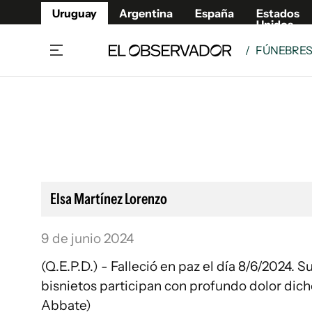
Uruguay
Argentina
España
Estados
Unidos
/
FÚNEBRE
Home
Lifestyl
Member
Opinió
Beneficios Member
Fúnebr
Referí
Remates
9°C
Domingo:
Ahora en:
Montevideo
Nacional
Mín
9°
Máx
Edicion
10°
Cielo Claro
Café y Negocios
Publica
Elsa Martínez Lorenzo
Economía y Empresas
Newslet
Agro
Argent
9 de junio 2024
Brand Studio
España
(Q.E.P.D.) - Falleció en paz el día 8/6/2024. Sus hijas Silvia y Lilian Rocha Martinez, su yerno, nietos y
Mundo
Estados
bisnietos participan con profundo dolor dicho
Cultura y Espectáculos
Abbate)