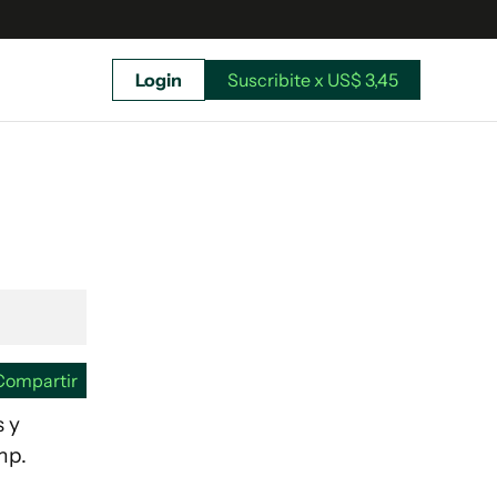
Login
Suscribite x US$ 3,45
uscríbete ahora a El Observador y elegí hasta
donde llegar.
Compartir
mp.
Suscribite x US$ 3,45