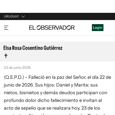
URUGUAY
URUGUAY
Login
ARGENTINA
ESPAÑA
Elsa Rosa Cosentino Gutiérrez
ESTADOS UNIDOS
23 de junio 2026
(Q.E.P.D.) - Falleció en la paz del Señor, el día 22 de
junio de 2026. Sus hijos: Daniel y Marita; sus
nietos, bisnietos y demás deudos participan con
profundo dolor dicho fallecimiento e invitan al
acto de sepelio que se realizara hoy, 23 de los