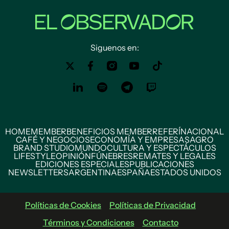
Siguenos en:
HOME
MEMBER
BENEFICIOS MEMBER
REFERÍ
NACIONAL
CAFÉ Y NEGOCIOS
ECONOMÍA Y EMPRESAS
AGRO
BRAND STUDIO
MUNDO
CULTURA Y ESPECTÁCULOS
LIFESTYLE
OPINIÓN
FÚNEBRES
REMATES Y LEGALES
EDICIONES ESPECIALES
PUBLICACIONES
NEWSLETTERS
ARGENTINA
ESPAÑA
ESTADOS UNIDOS
Políticas de Cookies
Políticas de Privacidad
Términos y Condiciones
Contacto