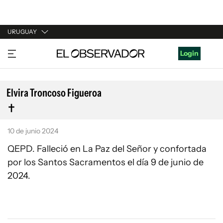
URUGUAY
URUGUAY
Login
ARGENTINA
ESPAÑA
Elvira Troncoso Figueroa
ESTADOS UNIDOS
10 de junio 2024
QEPD. Falleció en La Paz del Señor y confortada
por los Santos Sacramentos el día 9 de junio de
2024.