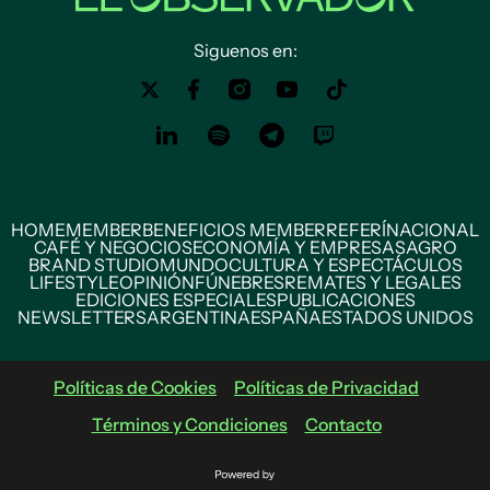
Siguenos en:
HOME
MEMBER
BENEFICIOS MEMBER
REFERÍ
NACIONAL
CAFÉ Y NEGOCIOS
ECONOMÍA Y EMPRESAS
AGRO
BRAND STUDIO
MUNDO
CULTURA Y ESPECTÁCULOS
LIFESTYLE
OPINIÓN
FÚNEBRES
REMATES Y LEGALES
EDICIONES ESPECIALES
PUBLICACIONES
NEWSLETTERS
ARGENTINA
ESPAÑA
ESTADOS UNIDOS
Políticas de Cookies
Políticas de Privacidad
Términos y Condiciones
Contacto