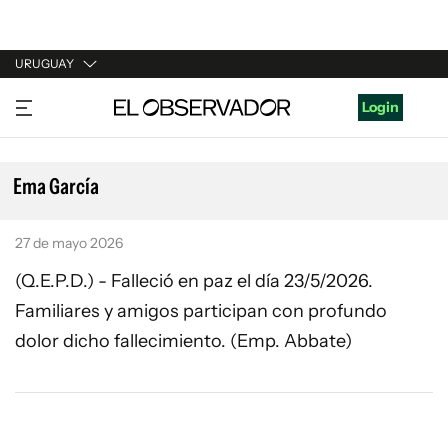
URUGUAY
URUGUAY
Login
ARGENTINA
ESPAÑA
Ema García
ESTADOS UNIDOS
27 de mayo 2026
(Q.E.P.D.) - Falleció en paz el día 23/5/2026.
Familiares y amigos participan con profundo
dolor dicho fallecimiento. (Emp. Abbate)