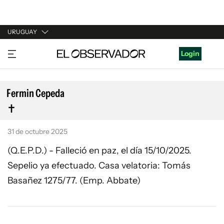
URUGUAY
URUGUAY
Login
ARGENTINA
ESPAÑA
Fermin Cepeda
ESTADOS UNIDOS
31 de octubre 2025
(Q.E.P.D.) - Falleció en paz, el día 15/10/2025.
Sepelio ya efectuado. Casa velatoria: Tomás
Basañez 1275/77. (Emp. Abbate)