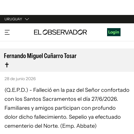
URUGUAY
URUGUAY
Login
ARGENTINA
ESPAÑA
Fernando Miguel Cuñarro Tosar
ESTADOS UNIDOS
28 de junio 2026
(Q.E.P.D.) - Falleció en la paz del Señor confortado
con los Santos Sacramentos el día 27/6/2026.
Familiares y amigos participan con profundo
dolor dicho fallecimiento. Sepelio ya efectuado
cementerio del Norte. (Emp. Abbate)