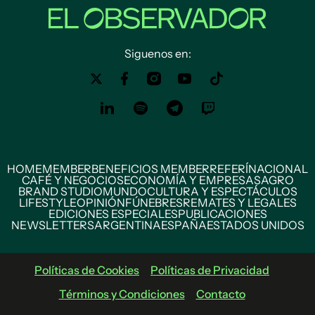
Siguenos en:
HOME
MEMBER
BENEFICIOS MEMBER
REFERÍ
NACIONAL
CAFÉ Y NEGOCIOS
ECONOMÍA Y EMPRESAS
AGRO
BRAND STUDIO
MUNDO
CULTURA Y ESPECTÁCULOS
LIFESTYLE
OPINIÓN
FÚNEBRES
REMATES Y LEGALES
EDICIONES ESPECIALES
PUBLICACIONES
NEWSLETTERS
ARGENTINA
ESPAÑA
ESTADOS UNIDOS
Políticas de Cookies
Políticas de Privacidad
Términos y Condiciones
Contacto