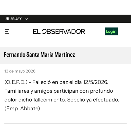
URUGUAY
URUGUAY
Login
ARGENTINA
ESPAÑA
Fernando Santa María Martínez
ESTADOS UNIDOS
13 de mayo 2026
(Q.E.P.D.) - Falleció en paz el día 12/5/2026.
Familiares y amigos participan con profundo
dolor dicho fallecimiento. Sepelio ya efectuado.
(Emp. Abbate)