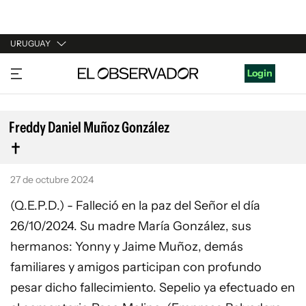
URUGUAY
URUGUAY
Login
ARGENTINA
ESPAÑA
Freddy Daniel Muñoz González
ESTADOS UNIDOS
27 de octubre 2024
(Q.E.P.D.) - Falleció en la paz del Señor el día
26/10/2024. Su madre María González, sus
hermanos: Yonny y Jaime Muñoz, demás
familiares y amigos participan con profundo
pesar dicho fallecimiento. Sepelio ya efectuado en