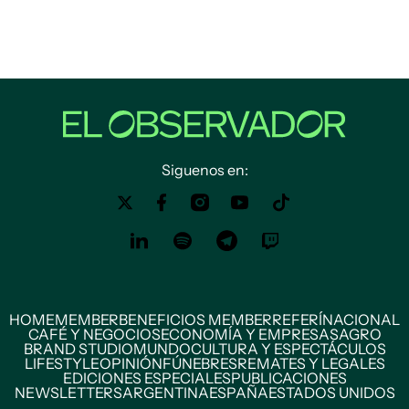
Siguenos en:
HOME
MEMBER
BENEFICIOS MEMBER
REFERÍ
NACIONAL
CAFÉ Y NEGOCIOS
ECONOMÍA Y EMPRESAS
AGRO
BRAND STUDIO
MUNDO
CULTURA Y ESPECTÁCULOS
LIFESTYLE
OPINIÓN
FÚNEBRES
REMATES Y LEGALES
EDICIONES ESPECIALES
PUBLICACIONES
NEWSLETTERS
ARGENTINA
ESPAÑA
ESTADOS UNIDOS