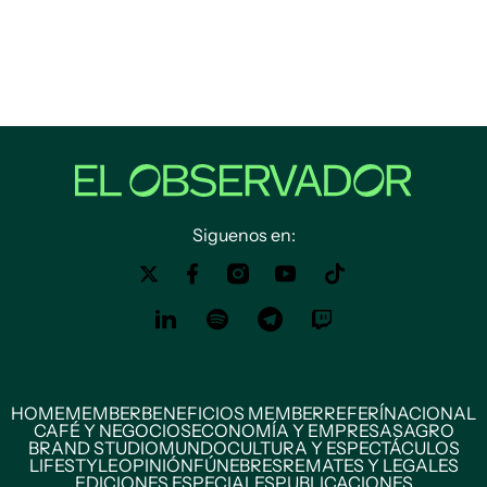
Siguenos en:
HOME
MEMBER
BENEFICIOS MEMBER
REFERÍ
NACIONAL
CAFÉ Y NEGOCIOS
ECONOMÍA Y EMPRESAS
AGRO
BRAND STUDIO
MUNDO
CULTURA Y ESPECTÁCULOS
LIFESTYLE
OPINIÓN
FÚNEBRES
REMATES Y LEGALES
EDICIONES ESPECIALES
PUBLICACIONES