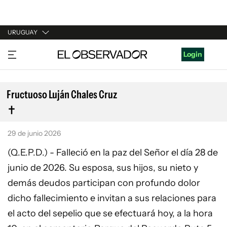
URUGUAY
URUGUAY
Login
ARGENTINA
ESPAÑA
Fructuoso Luján Chales Cruz
ESTADOS UNIDOS
29 de junio 2026
(Q.E.P.D.) - Falleció en la paz del Señor el día 28 de
junio de 2026. Su esposa, sus hijos, su nieto y
demás deudos participan con profundo dolor
dicho fallecimiento e invitan a sus relaciones para
el acto del sepelio que se efectuará hoy, a la hora