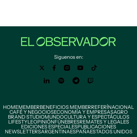
Siguenos en:
HOME
MEMBER
BENEFICIOS MEMBER
REFERÍ
NACIONAL
CAFÉ Y NEGOCIOS
ECONOMÍA Y EMPRESAS
AGRO
BRAND STUDIO
MUNDO
CULTURA Y ESPECTÁCULOS
LIFESTYLE
OPINIÓN
FÚNEBRES
REMATES Y LEGALES
EDICIONES ESPECIALES
PUBLICACIONES
NEWSLETTERS
ARGENTINA
ESPAÑA
ESTADOS UNIDOS