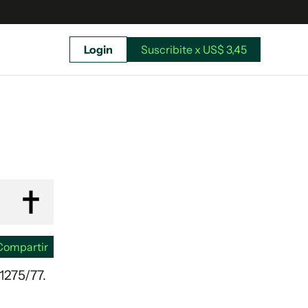
Login
Suscribite x US$ 3,45
uscríbete ahora a El Observador y elegí hasta
donde llegar.
Compartir
1275/77.
Suscribite x US$ 3,45