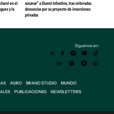
ñarol en el
socavar" a Gianni Infantino, tras reiteradas
gues y la
denuncias por su proyecto de inversiones
privadas
Siguenos en:
SAS
AGRO
BRAND STUDIO
MUNDO
IALES
PUBLICACIONES
NEWSLETTERS