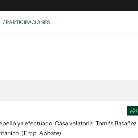
S
/ PARTICIPACIONES
e
S
n
es
Siguenos en:
 y Legales
es especiales
ciones
ters
ina
 Unidos
 Sepelio ya efectuado. Casa velatoria: Tomás Basañez 
ritánico. (Emp. Abbate)