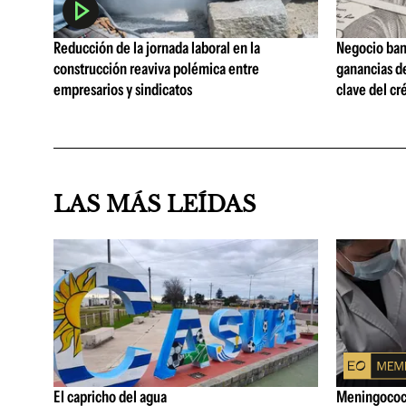
Reducción de la jornada laboral en la
Negocio ban
construcción reaviva polémica entre
ganancias d
empresarios y sindicatos
clave del cr
LAS MÁS LEÍDAS
El capricho del agua
Meningococo