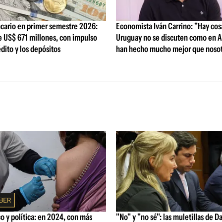
cario en primer semestre 2026:
Economista Iván Carrino: "Hay cos
e US$ 671 millones, con impulso
Uruguay no se discuten como en A
édito y los depósitos
han hecho mucho mejor que nosot
 y política: en 2024, con más
"No" y "no sé": las muletillas de D