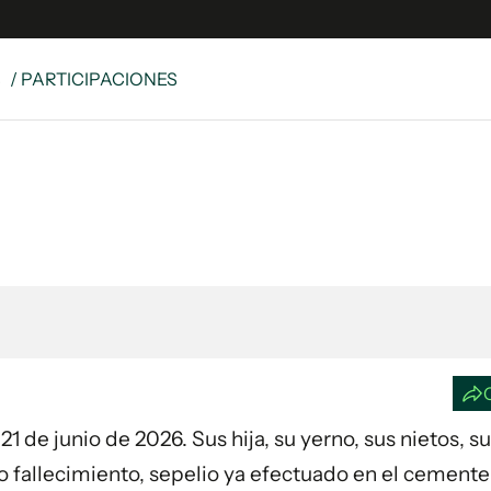
S
/ PARTICIPACIONES
e
S
n
es
Siguenos en:
 y Legales
es especiales
ciones
ters
ina
 Unidos
 21 de junio de 2026. Sus hija, su yerno, sus nietos, s
o fallecimiento, sepelio ya efectuado en el cemente