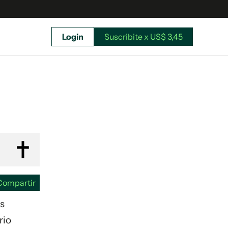
Login
Suscribite x US$ 3,45
uscríbete ahora a El Observador y elegí hasta
donde llegar.
Compartir
us
rio
Suscribite x US$ 3,45