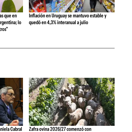
as que en
Inflación en Uruguay se mantuvo estable y
rgentina; lo
quedó en 4,3% interanual a julio
ros"
aniela Cabral
Zafra ovina 2026/27 comenzó con