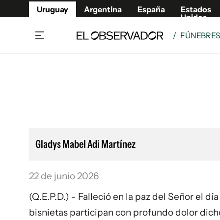
Uruguay
Argentina
España
Estados
Unidos
/
FÚNEBRE
Home
Lifestyl
Member
Opinió
Beneficios Member
Fúnebr
Referí
Remates
9°C
Domingo:
Ahora en:
Montevideo
Nacional
Mín
9°
Máx
11°
Edicion
Nubes
Café y Negocios
Publica
Gladys Mabel Adi Martínez
Economía y Empresas
Newslet
Agro
Argent
22 de junio 2026
Brand Studio
España
Mundo
Estados
(Q.E.P.D.) - Falleció en la paz del Señor el día
Cultura y Espectáculos
bisnietas participan con profundo dolor dich