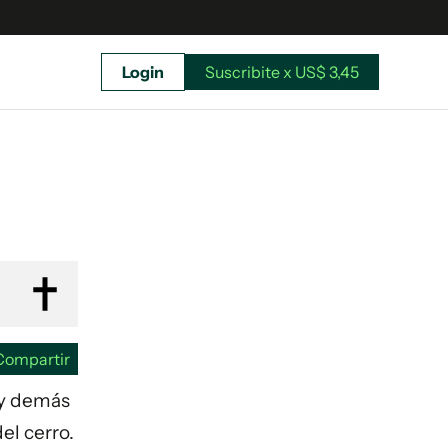
Login
Suscribite x US$ 3,45
uscríbete ahora a El Observador y elegí hasta
donde llegar.
Compartir
s y demás
el cerro.
Suscribite x US$ 3,45