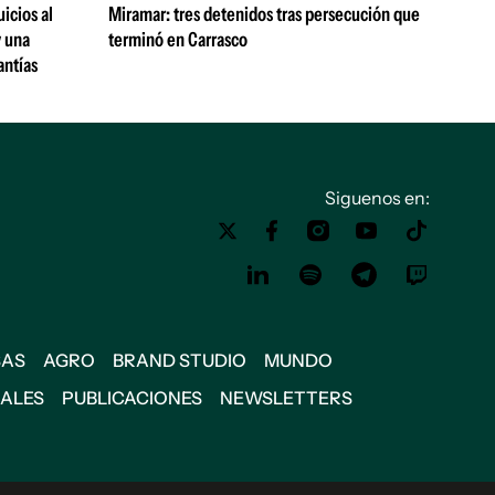
uicios al
Miramar: tres detenidos tras persecución que
y una
terminó en Carrasco
antías
Siguenos en:
SAS
AGRO
BRAND STUDIO
MUNDO
IALES
PUBLICACIONES
NEWSLETTERS