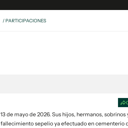
S
/ PARTICIPACIONES
e
S
n
es
Siguenos en:
 y Legales
es especiales
ciones
ters
ina
 Unidos
día 13 de mayo de 2026. Sus hijos, hermanos, sobrino
fallecimiento sepelio ya efectuado en cementerio d