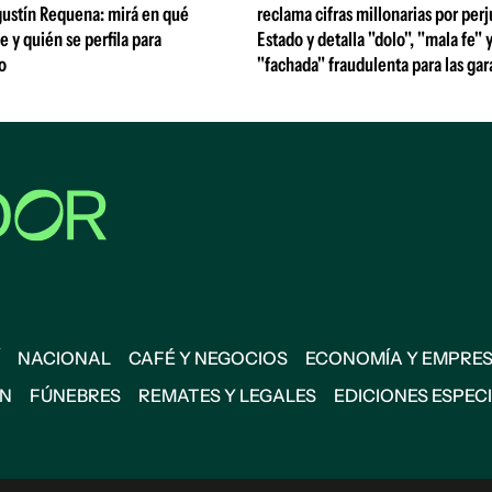
gustín Requena: mirá en qué
reclama cifras millonarias por perj
y quién se perfila para
Estado y detalla "dolo", "mala fe" 
o
"fachada" fraudulenta para las gar
NACIONAL
CAFÉ Y NEGOCIOS
ECONOMÍA Y EMPRE
ÓN
FÚNEBRES
REMATES Y LEGALES
EDICIONES ESPEC