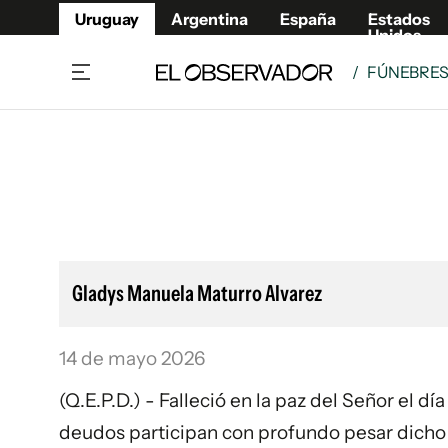
Uruguay
Argentina
España
Estados
Unidos
/
FÚNEBRE
Home
Lifestyl
Member
Opinió
Beneficios Member
Fúnebr
Referí
Remates
10°C
Sábado:
Ahora en:
Montevideo
Nacional
Mín
7°
Edicion
Máx
11°
Nubes Dispersas
Café y Negocios
Publica
Gladys Manuela Maturro Alvarez
Economía y Empresas
Newslet
Agro
Argent
14 de mayo 2026
Brand Studio
España
Mundo
Estados
(Q.E.P.D.) - Falleció en la paz del Señor el 
Cultura y Espectáculos
deudos participan con profundo pesar dicho 