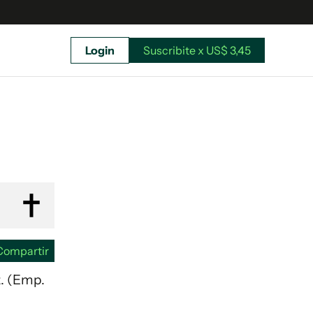
Login
Suscribite x US$ 3,45
uscríbete ahora a El Observador y elegí hasta
donde llegar.
Compartir
z. (Emp.
Suscribite x US$ 3,45