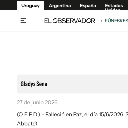
Uruguay
Argentina
España
Estados
Unidos
/
FÚNEBRE
Home
Lifestyl
Member
Opinió
Beneficios Member
Fúnebr
Referí
Remates
10°C
Sábado:
Ahora en:
Montevideo
Nacional
Mín
7°
Máx
Edicion
11°
Lluvia Ligera
Café y Negocios
Publica
Gladys Sena
Economía y Empresas
Newslet
Agro
Argent
27 de junio 2026
Brand Studio
España
Mundo
Estados
(Q.E.P.D.) - Falleció en Paz, el día 15/6/202
Cultura y Espectáculos
Abbate)