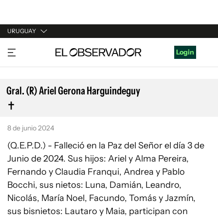
URUGUAY
URUGUAY
Login
ARGENTINA
ESPAÑA
Gral. (R) Ariel Gerona Harguindeguy
ESTADOS UNIDOS
8 de junio 2024
(Q.E.P.D.) - Falleció en la Paz del Señor el día 3 de
Junio de 2024. Sus hijos: Ariel y Alma Pereira,
Fernando y Claudia Franqui, Andrea y Pablo
Bocchi, sus nietos: Luna, Damián, Leandro,
Nicolás, María Noel, Facundo, Tomás y Jazmín,
sus bisnietos: Lautaro y Maia, participan con