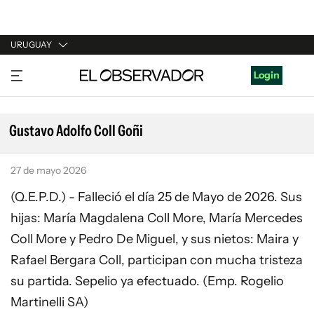
URUGUAY
URUGUAY
Login
ARGENTINA
ESPAÑA
Gustavo Adolfo Coll Goñi
ESTADOS UNIDOS
27 de mayo 2026
(Q.E.P.D.) - Falleció el día 25 de Mayo de 2026. Sus
hijas: María Magdalena Coll More, María Mercedes
Coll More y Pedro De Miguel, y sus nietos: Maira y
Rafael Bergara Coll, participan con mucha tristeza
su partida. Sepelio ya efectuado. (Emp. Rogelio
Martinelli SA)