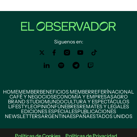
Siguenos en:
HOME
MEMBER
BENEFICIOS MEMBER
REFERÍ
NACIONAL
CAFÉ Y NEGOCIOS
ECONOMÍA Y EMPRESAS
AGRO
BRAND STUDIO
MUNDO
CULTURA Y ESPECTÁCULOS
LIFESTYLE
OPINIÓN
FÚNEBRES
REMATES Y LEGALES
EDICIONES ESPECIALES
PUBLICACIONES
NEWSLETTERS
ARGENTINA
ESPAÑA
ESTADOS UNIDOS
Políticas de Cookies
Políticas de Privacidad