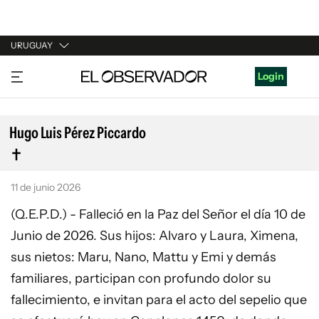
URUGUAY
URUGUAY
Login
ARGENTINA
ESPAÑA
Hugo Luis Pérez Piccardo
ESTADOS UNIDOS
11 de junio 2026
(Q.E.P.D.) - Falleció en la Paz del Señor el día 10 de
Junio de 2026. Sus hijos: Alvaro y Laura, Ximena,
sus nietos: Maru, Nano, Mattu y Emi y demás
familiares, participan con profundo dolor su
fallecimiento, e invitan para el acto del sepelio que