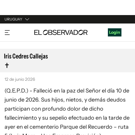
URUGUAY
URUGUAY
Login
ARGENTINA
ESPAÑA
Iris Cedres Callejas
ESTADOS UNIDOS
12 de junio 2026
(Q.E.P.D.) - Falleció en la paz del Señor el día 10 de
junio de 2026. Sus hijos, nietos, y demás deudos
participan con profundo dolor de dicho
fallecimiento y su sepelio efectuado en la tarde de
ayer en el cementerio Parque del Recuerdo – ruta