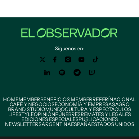
Siguenos en:
HOME
MEMBER
BENEFICIOS MEMBER
REFERÍ
NACIONAL
CAFÉ Y NEGOCIOS
ECONOMÍA Y EMPRESAS
AGRO
BRAND STUDIO
MUNDO
CULTURA Y ESPECTÁCULOS
LIFESTYLE
OPINIÓN
FÚNEBRES
REMATES Y LEGALES
EDICIONES ESPECIALES
PUBLICACIONES
NEWSLETTERS
ARGENTINA
ESPAÑA
ESTADOS UNIDOS