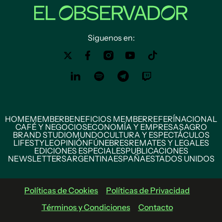
Siguenos en:
HOME
MEMBER
BENEFICIOS MEMBER
REFERÍ
NACIONAL
CAFÉ Y NEGOCIOS
ECONOMÍA Y EMPRESAS
AGRO
BRAND STUDIO
MUNDO
CULTURA Y ESPECTÁCULOS
LIFESTYLE
OPINIÓN
FÚNEBRES
REMATES Y LEGALES
EDICIONES ESPECIALES
PUBLICACIONES
NEWSLETTERS
ARGENTINA
ESPAÑA
ESTADOS UNIDOS
Políticas de Cookies
Políticas de Privacidad
Términos y Condiciones
Contacto