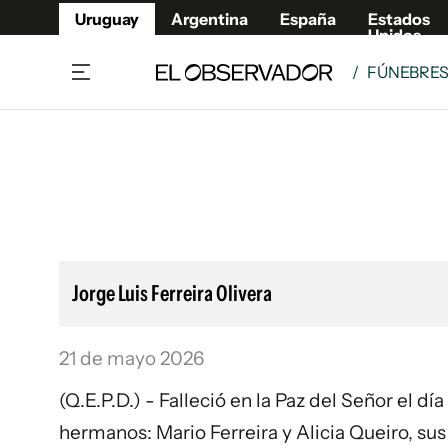
Uruguay
Argentina
España
Estados
Unidos
/
FÚNEBRE
Home
Lifestyl
Member
Opinió
Beneficios Member
Fúnebr
Referí
Remates
12°C
Sábado:
Ahora en:
Montevideo
Nacional
Mín
8°
Máx
Edicion
11°
Cielo Claro
Café y Negocios
Publica
Jorge Luis Ferreira Olivera
Economía y Empresas
Newslet
Agro
Argent
21 de mayo 2026
Brand Studio
España
Mundo
Estados
(Q.E.P.D.) - Falleció en la Paz del Señor el d
Cultura y Espectáculos
hermanos: Mario Ferreira y Alicia Queiro, sus