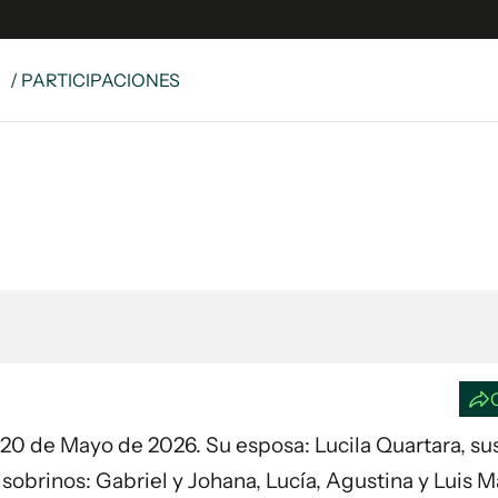
S
/ PARTICIPACIONES
e
S
n
es
Siguenos en:
 y Legales
es especiales
ciones
ters
ina
 Unidos
ía 20 de Mayo de 2026. Su esposa: Lucila Quartara, su
 sobrinos: Gabriel y Johana, Lucía, Agustina y Luis M