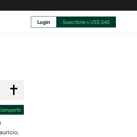
Login
Suscribite x US$ 3,45
uscríbete ahora a El Observador y elegí hasta
donde llegar.
Compartir
s
auricio,
Suscribite x US$ 3,45