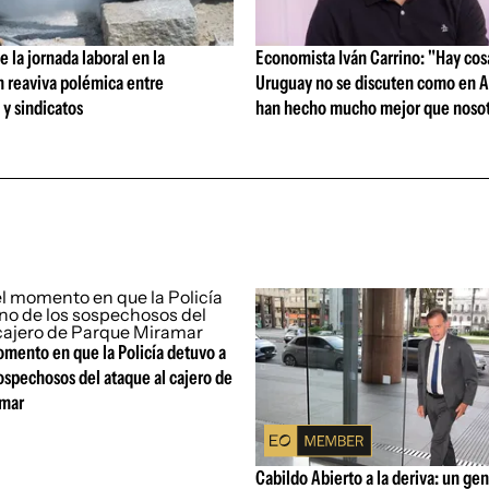
 la jornada laboral en la
Economista Iván Carrino: "Hay cos
n reaviva polémica entre
Uruguay no se discuten como en A
y sindicatos
han hecho mucho mejor que nosot
omento en que la Policía detuvo a
ospechosos del ataque al cajero de
amar
Cabildo Abierto a la deriva: un gen