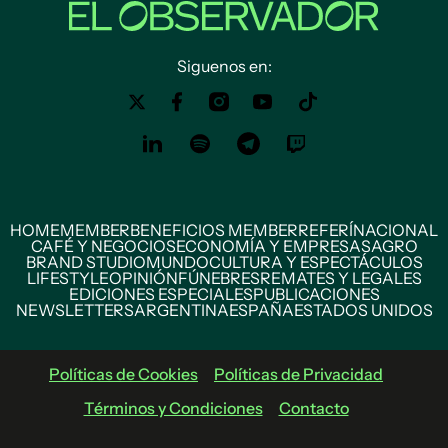
Siguenos en:
HOME
MEMBER
BENEFICIOS MEMBER
REFERÍ
NACIONAL
CAFÉ Y NEGOCIOS
ECONOMÍA Y EMPRESAS
AGRO
BRAND STUDIO
MUNDO
CULTURA Y ESPECTÁCULOS
LIFESTYLE
OPINIÓN
FÚNEBRES
REMATES Y LEGALES
EDICIONES ESPECIALES
PUBLICACIONES
NEWSLETTERS
ARGENTINA
ESPAÑA
ESTADOS UNIDOS
Políticas de Cookies
Políticas de Privacidad
Términos y Condiciones
Contacto