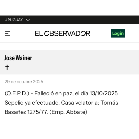
URUGUAY
URUGUAY
Login
ARGENTINA
ESPAÑA
Jose Wainer
ESTADOS UNIDOS
29 de octubre 2025
(Q.E.P.D.) - Falleció en paz, el día 13/10/2025.
Sepelio ya efectuado. Casa velatoria: Tomás
Basañez 1275/77. (Emp. Abbate)