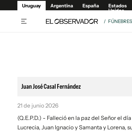
Uruguay
Argentina
España
Estados
Unidos
/
FÚNEBRE
Home
Lifestyl
Member
Opinió
Beneficios Member
Fúnebr
Referí
Remates
12°C
Viernes:
Ahora en:
Montevideo
Nacional
Mín
10°
Máx
12°
Edicion
Nubes
Café y Negocios
Publica
Juan José Casal Fernández
Economía y Empresas
Newslet
Agro
Argent
21 de junio 2026
Brand Studio
España
Mundo
Estados
(Q.E.P.D.) - Falleció en la paz del Señor el d
Cultura y Espectáculos
Lucrecia, Juan Ignacio y Samanta y Lorena, su