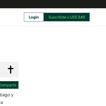
Login
Suscribite x US$ 3,45
uscríbete ahora a El Observador y elegí hasta
donde llegar.
Compartir
tiago y
ia
Suscribite x US$ 3,45