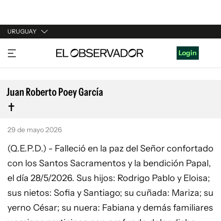
URUGUAY
URUGUAY
Login
ARGENTINA
ESPAÑA
Juan Roberto Poey García
ESTADOS UNIDOS
29 de mayo 2026
(Q.E.P.D.) - Falleció en la paz del Señor confortado
con los Santos Sacramentos y la bendición Papal,
el día 28/5/2026. Sus hijos: Rodrigo Pablo y Eloisa;
sus nietos: Sofia y Santiago; su cuñada: Mariza; su
yerno César; su nuera: Fabiana y demás familiares