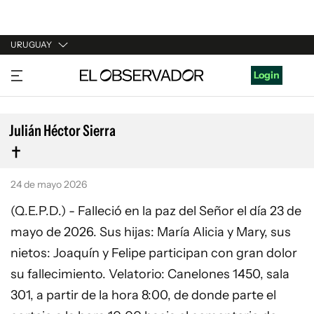
URUGUAY
URUGUAY
Login
ARGENTINA
ESPAÑA
Julián Héctor Sierra
ESTADOS UNIDOS
24 de mayo 2026
(Q.E.P.D.) - Falleció en la paz del Señor el día 23 de
mayo de 2026. Sus hijas: María Alicia y Mary, sus
nietos: Joaquín y Felipe participan con gran dolor
su fallecimiento. Velatorio: Canelones 1450, sala
301, a partir de la hora 8:00, de donde parte el