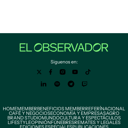
Siguenos en:
HOME
MEMBER
BENEFICIOS MEMBER
REFERÍ
NACIONAL
CAFÉ Y NEGOCIOS
ECONOMÍA Y EMPRESAS
AGRO
BRAND STUDIO
MUNDO
CULTURA Y ESPECTÁCULOS
LIFESTYLE
OPINIÓN
FÚNEBRES
REMATES Y LEGALES
EDICIONES ESPECIALES
PUBLICACIONES