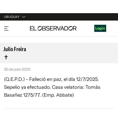
URUGUAY
URUGUAY
Login
ARGENTINA
ESPAÑA
Julio Freira
ESTADOS UNIDOS
30 de julio 2025
(Q.E.P.D.) - Falleció en paz, el día 12/7/2025.
Sepelio ya efectuado. Casa velatoria: Tomás
Basañez 1275/77. (Emp. Abbate)