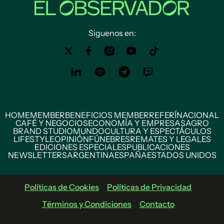
Siguenos en:
HOME
MEMBER
BENEFICIOS MEMBER
REFERÍ
NACIONAL
CAFÉ Y NEGOCIOS
ECONOMÍA Y EMPRESAS
AGRO
BRAND STUDIO
MUNDO
CULTURA Y ESPECTÁCULOS
LIFESTYLE
OPINIÓN
FÚNEBRES
REMATES Y LEGALES
EDICIONES ESPECIALES
PUBLICACIONES
NEWSLETTERS
ARGENTINA
ESPAÑA
ESTADOS UNIDOS
Políticas de Cookies
Políticas de Privacidad
Términos y Condiciones
Contacto