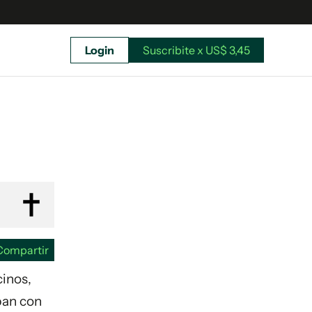
Login
Suscribite x US$ 3,45
uscríbete ahora a El Observador y elegí hasta
donde llegar.
Compartir
cinos,
pan con
Suscribite x US$ 3,45