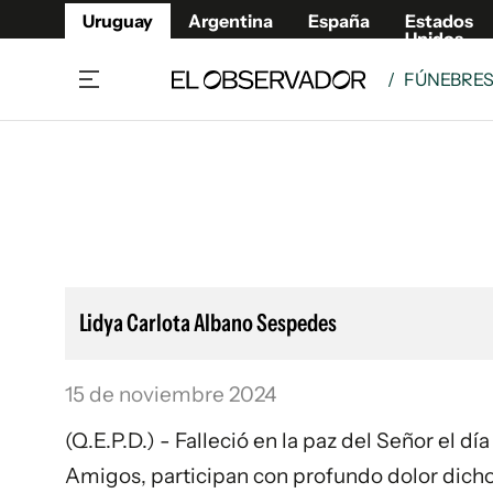
Uruguay
Argentina
España
Estados
Unidos
/
FÚNEBRE
Home
Lifestyl
Member
Opinió
Beneficios Member
Fúnebr
Referí
Remates
10°C
Sábado:
Ahora en:
Montevideo
Nacional
Mín
7°
Máx
Edicion
11°
Lluvia Ligera
Café y Negocios
Publica
Lidya Carlota Albano Sespedes
Economía y Empresas
Newslet
Agro
Argent
15 de noviembre 2024
Brand Studio
España
Mundo
Estados
(Q.E.P.D.) - Falleció en la paz del Señor el dí
Cultura y Espectáculos
Amigos, participan con profundo dolor dicho