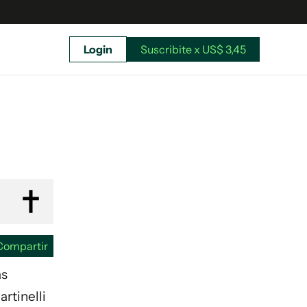
Login
Suscribite x US$ 3,45
uscríbete ahora a El Observador y elegí hasta
donde llegar.
Compartir
ás
rtinelli
Suscribite x US$ 3,45