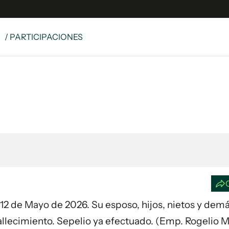
S
/ PARTICIPACIONES
e
S
n
es
Siguenos en:
 y Legales
es especiales
ciones
ters
ina
 Unidos
ía 12 de Mayo de 2026. Su esposo, hijos, nietos y dem
allecimiento. Sepelio ya efectuado. (Emp. Rogelio Ma