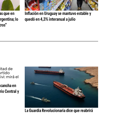
as que en
Inflación en Uruguay se mantuvo estable y
rgentina; lo
quedó en 4,3% interanual a julio
ros"
 cancha en
rio Central y
La Guardia Revolucionaria dice que reabrirá