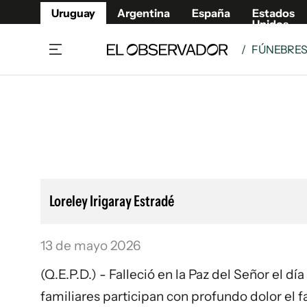
Uruguay
Argentina
España
Estados
Unidos
/
FÚNEBRE
Home
Lifestyl
Member
Opinió
Beneficios Member
Fúnebr
Referí
Remates
10°C
Domingo:
Ahora en:
Montevideo
Nacional
Mín
10°
Máx
13°
Edicion
Nubes
Café y Negocios
Publica
Loreley Irigaray Estradé
Economía y Empresas
Newslet
Agro
Argent
13 de mayo 2026
Brand Studio
España
Mundo
Estados
(Q.E.P.D.) - Falleció en la Paz del Señor el d
Cultura y Espectáculos
familiares participan con profundo dolor el f