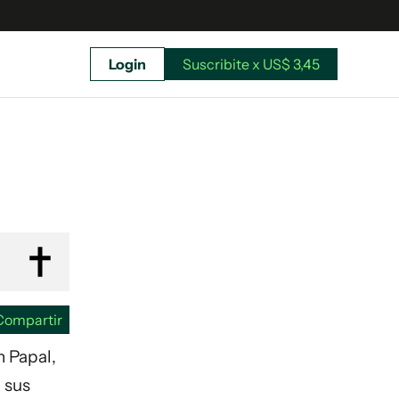
Login
Suscribite x US$ 3,45
uscríbete ahora a El Observador y elegí hasta
donde llegar.
Compartir
n Papal,
 sus
Suscribite x US$ 3,45