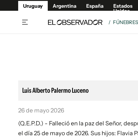
Uruguay
Argentina
España
Estados
Unidos
/
FÚNEBRE
Home
Lifestyl
Member
Opinió
Beneficios Member
Fúnebr
Referí
Remates
8°C
Domingo:
Ahora en:
Montevideo
Nacional
Mín
9°
Edicion
Máx
11°
Nubes Dispersas
Café y Negocios
Publica
Luis Alberto Palermo Luceno
Economía y Empresas
Newslet
Agro
Argent
26 de mayo 2026
Brand Studio
España
Mundo
Estados
(Q.E.P.D.) - Falleció en la paz del Señor, de
Cultura y Espectáculos
el día 25 de mayo de 2026. Sus hijos: Flavia