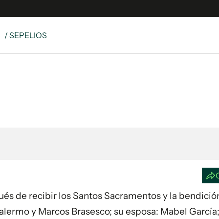
S
/ SEPELIOS
e
S
n
es
Siguenos en:
 y Legales
es especiales
ciones
ters
ina
 Unidos
spués de recibir los Santos Sacramentos y la bendició
 Palermo y Marcos Brasesco; su esposa: Mabel García;