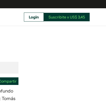
Login
Suscribite x US$ 3,45
uscríbete ahora a El Observador y elegí hasta
donde llegar.
Compartir
rofundo
a: Tomás
Suscribite x US$ 3,45