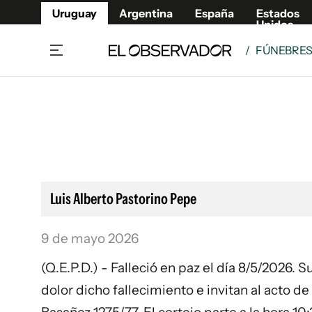
Uruguay
Argentina
España
Estados
Unidos
/
FÚNEBRE
Home
Lifestyl
Member
Opinió
Beneficios Member
Fúnebr
Referí
Remates
13°C
Viernes:
Ahora en:
Montevideo
Nacional
Mín
9°
Máx
Edicion
12°
Lluvia Ligera
Café y Negocios
Publica
Luis Alberto Pastorino Pepe
Economía y Empresas
Newslet
Agro
Argent
9 de mayo 2026
Brand Studio
España
(Q.E.P.D.) - Falleció en paz el día 8/5/2026. 
Mundo
Estados
dolor dicho fallecimiento e invitan al acto de
Cultura y Espectáculos