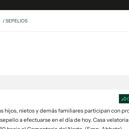
S
/ SEPELIOS
e
S
n
es
Siguenos en:
 y Legales
es especiales
ciones
ters
ina
Sus hijos, nietos y demás familiares participan con p
 Unidos
 sepelio a efectuarse en el día de hoy. Casa velatori