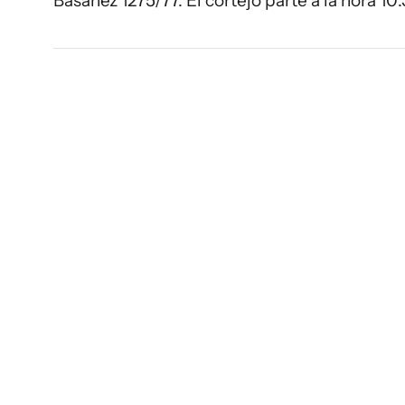
Basañez 1275/77. El cortejo parte a la hora 