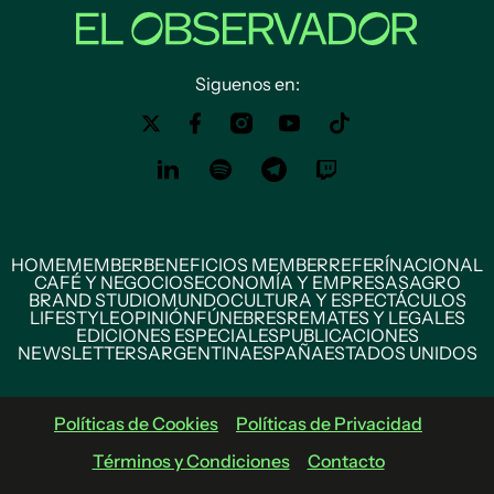
Siguenos en:
HOME
MEMBER
BENEFICIOS MEMBER
REFERÍ
NACIONAL
CAFÉ Y NEGOCIOS
ECONOMÍA Y EMPRESAS
AGRO
BRAND STUDIO
MUNDO
CULTURA Y ESPECTÁCULOS
LIFESTYLE
OPINIÓN
FÚNEBRES
REMATES Y LEGALES
EDICIONES ESPECIALES
PUBLICACIONES
NEWSLETTERS
ARGENTINA
ESPAÑA
ESTADOS UNIDOS
Políticas de Cookies
Políticas de Privacidad
Términos y Condiciones
Contacto