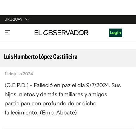
URUGUAY
URUGUAY
Login
ARGENTINA
ESPAÑA
Luis Humberto López Castiñeira
ESTADOS UNIDOS
11 de julio 2024
(Q.E.P.D.) - Falleció en paz el día 9/7/2024. Sus
hijos, nietos y demás familiares y amigos
participan con profundo dolor dicho
fallecimiento. (Emp. Abbate)