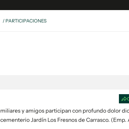
S
/ PARTICIPACIONES
e
S
n
es
Siguenos en:
 y Legales
es especiales
ciones
ters
ina
 Familiares y amigos participan con profundo dolor di
 Unidos
el cementerio Jardín Los Fresnos de Carrasco. (Emp.