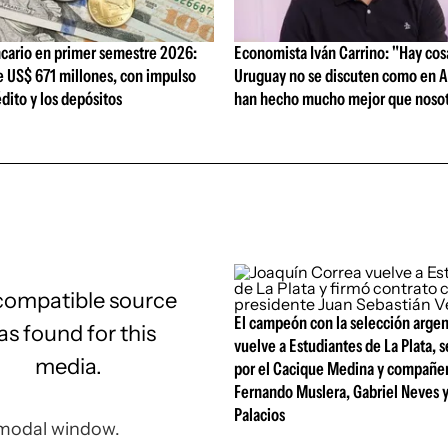
cario en primer semestre 2026:
Economista Iván Carrino: "Hay cos
e US$ 671 millones, con impulso
Uruguay no se discuten como en A
édito y los depósitos
han hecho mucho mejor que nosot
compatible source
El campeón con la selección arge
s found for this
vuelve a Estudiantes de La Plata, s
media.
por el Cacique Medina y compañe
Fernando Muslera, Gabriel Neves 
Palacios
 modal window.