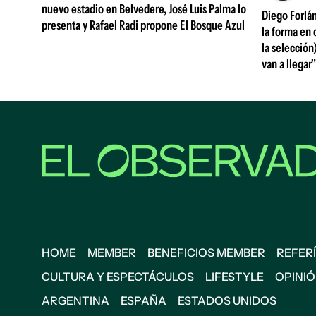
nuevo estadio en Belvedere, José Luis Palma lo
Diego Forlá
presenta y Rafael Radi propone El Bosque Azul
la forma en 
la selección
van a llegar"
HOME
MEMBER
BENEFICIOS MEMBER
REFERÍ
CULTURA Y ESPECTÁCULOS
LIFESTYLE
OPINI
ARGENTINA
ESPAÑA
ESTADOS UNIDOS