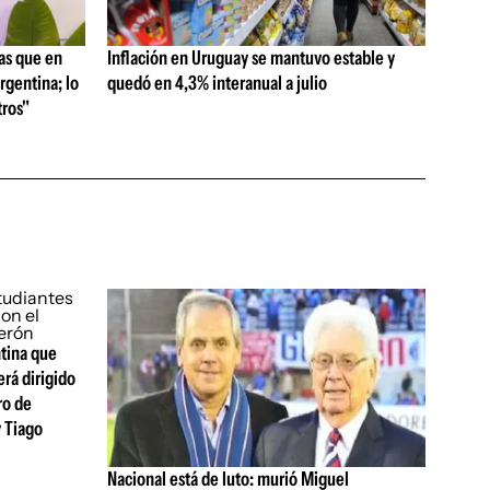
as que en
Inflación en Uruguay se mantuvo estable y
rgentina; lo
quedó en 4,3% interanual a julio
ros"
ntina que
erá dirigido
ro de
y Tiago
Nacional está de luto: murió Miguel