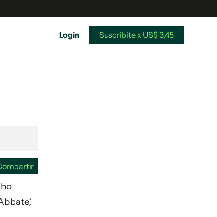
Login
Suscribite x US$ 3,45
uscríbete ahora a El Observador y elegí hasta
donde llegar.
Compartir
cho
 Abbate)
Suscribite x US$ 3,45