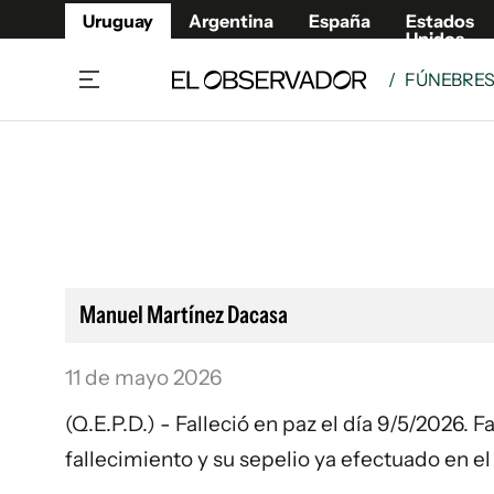
Uruguay
Argentina
España
Estados
Unidos
/
FÚNEBRE
Home
Lifestyl
Member
Opinió
Beneficios Member
Fúnebr
Referí
Remates
11°C
Sábado:
Ahora en:
Montevideo
Nacional
Mín
8°
Máx
Edicion
11°
Cielo Claro
Café y Negocios
Publica
Manuel Martínez Dacasa
Economía y Empresas
Newslet
Agro
Argent
11 de mayo 2026
Brand Studio
España
(Q.E.P.D.) - Falleció en paz el día 9/5/2026.
Mundo
Estados
fallecimiento y su sepelio ya efectuado en 
Cultura y Espectáculos