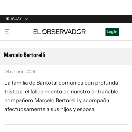
URUGUAY
URUGUAY
Login
ARGENTINA
ESPAÑA
Marcelo Bertorelli
ESTADOS UNIDOS
24 de junio 2024
La familia de Bantotal comunica con profunda
tristeza, el fallecimiento de nuestro entrañable
compañero Marcelo Bertorelli y acompaña
afectuosamente a sus hijos y esposa.