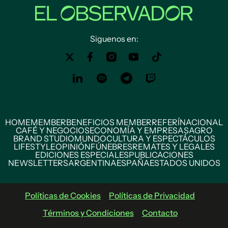
Siguenos en:
HOME
MEMBER
BENEFICIOS MEMBER
REFERÍ
NACIONAL
CAFÉ Y NEGOCIOS
ECONOMÍA Y EMPRESAS
AGRO
BRAND STUDIO
MUNDO
CULTURA Y ESPECTÁCULOS
LIFESTYLE
OPINIÓN
FÚNEBRES
REMATES Y LEGALES
EDICIONES ESPECIALES
PUBLICACIONES
NEWSLETTERS
ARGENTINA
ESPAÑA
ESTADOS UNIDOS
Políticas de Cookies
Políticas de Privacidad
Términos y Condiciones
Contacto