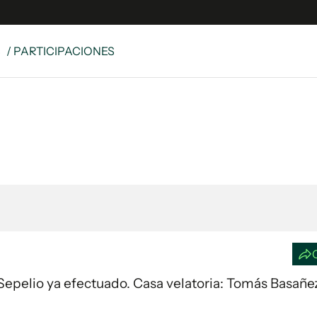
S
/ PARTICIPACIONES
e
S
n
es
Siguenos en:
 y Legales
es especiales
ciones
ters
ina
 Unidos
4. Sepelio ya efectuado. Casa velatoria: Tomás Basañe