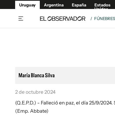
Uruguay
Argentina
España
Estados
Unidos
/
FÚNEBRE
Home
Lifestyl
Member
Opinió
Beneficios Member
Fúnebr
Referí
Remates
12°C
Viernes:
Ahora en:
Montevideo
Nacional
Mín
10°
Máx
12°
Edicion
Nubes
Café y Negocios
Publica
María Blanca Silva
Economía y Empresas
Newslet
Agro
Argent
2 de octubre 2024
Brand Studio
España
Mundo
Estados
(Q.E.P.D.) - Falleció en paz, el día 25/9/202
Cultura y Espectáculos
(Emp. Abbate)