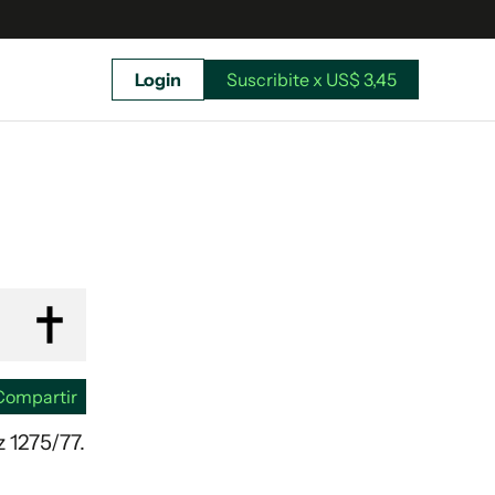
Login
Suscribite x US$ 3,45
uscríbete ahora a El Observador y elegí hasta
donde llegar.
Compartir
z 1275/77.
Suscribite x US$ 3,45