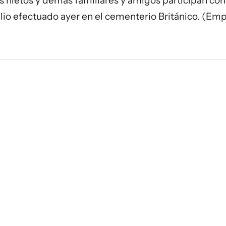
os nietos y demás familiares y amigos participan con
lio efectuado ayer en el cementerio Británico. (Emp