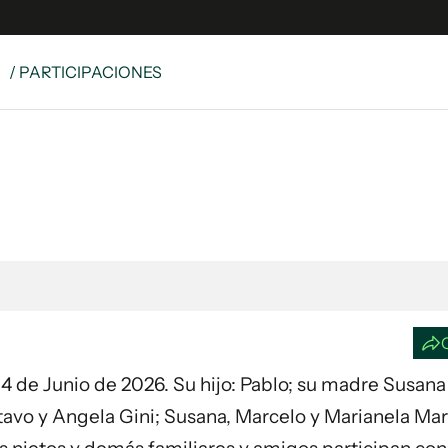
S
/ PARTICIPACIONES
e
S
n
es
Siguenos en:
 y Legales
es especiales
ciones
ters
ina
a 4 de Junio de 2026. Su hijo: Pablo; su madre Susana 
 Unidos
avo y Angela Gini; Susana, Marcelo y Marianela Mar