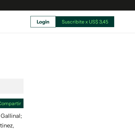
Login
Suscribite x US$ 3,45
uscríbete ahora a El Observador y elegí hasta
donde llegar.
Compartir
Gallinal;
tinez,
Suscribite x US$ 3,45