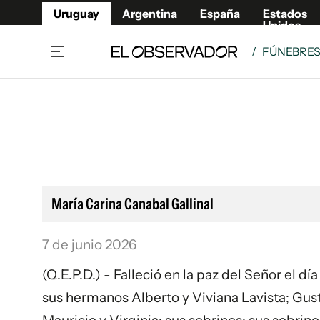
Uruguay
Argentina
España
Estados
Unidos
/
FÚNEBRE
Home
Lifestyl
Member
Opinió
Beneficios Member
Fúnebr
Referí
Remates
11°C
Viernes:
Ahora en:
Montevideo
Nacional
Mín
9°
Máx
11°
Edicion
Nubes
Café y Negocios
Publica
María Carina Canabal Gallinal
Economía y Empresas
Newslet
Agro
Argent
7 de junio 2026
Brand Studio
España
(Q.E.P.D.) - Falleció en la paz del Señor el dí
Mundo
Estados
sus hermanos Alberto y Viviana Lavista; Gust
Cultura y Espectáculos