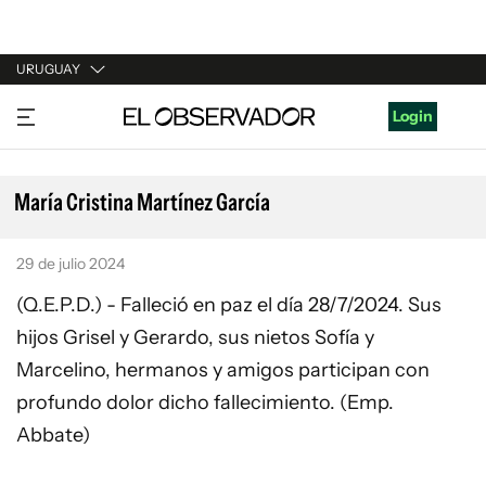
URUGUAY
URUGUAY
Login
ARGENTINA
ESPAÑA
María Cristina Martínez García
ESTADOS UNIDOS
29 de julio 2024
(Q.E.P.D.) - Falleció en paz el día 28/7/2024. Sus
hijos Grisel y Gerardo, sus nietos Sofía y
Marcelino, hermanos y amigos participan con
profundo dolor dicho fallecimiento. (Emp.
Abbate)