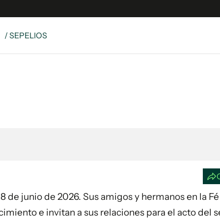
S
/ SEPELIOS
e
S
n
es
Siguenos en:
 y Legales
es especiales
ciones
ters
ina
 Unidos
ía 8 de junio de 2026. Sus amigos y hermanos en la Fé
imiento e invitan a sus relaciones para el acto del s