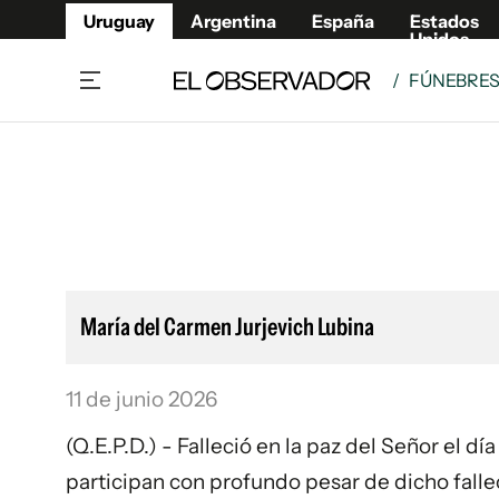
Uruguay
Argentina
España
Estados
Unidos
/
FÚNEBRE
Home
Lifestyl
Member
Opinió
Beneficios Member
Fúnebr
Referí
Remates
10°C
Sábado:
Ahora en:
Montevideo
Nacional
Mín
7°
Máx
11°
Edicion
Nubes
Café y Negocios
Publica
María del Carmen Jurjevich Lubina
Economía y Empresas
Newslet
Agro
Argent
11 de junio 2026
Brand Studio
España
Mundo
Estados
(Q.E.P.D.) - Falleció en la paz del Señor el d
Cultura y Espectáculos
participan con profundo pesar de dicho fallec