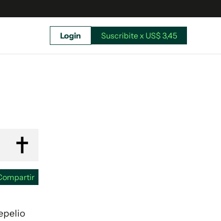
Login
Suscribite x US$ 3,45
uscríbete ahora a El Observador y elegí hasta
donde llegar.
Compartir
epelio
Suscribite x US$ 3,45