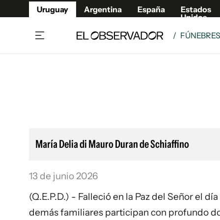
Uruguay
Argentina
España
Estados
Unidos
/
FÚNEBRE
Home
Lifestyl
Member
Opinió
Beneficios Member
Fúnebr
Referí
Remates
15°C
Viernes:
Ahora en:
Montevideo
Nacional
Mín
9°
Edicion
Máx
12°
Lluvia Moderada
Café y Negocios
Publica
María Delia di Mauro Duran de Schiaffino
Economía y Empresas
Newslet
Agro
Argent
13 de junio 2026
Brand Studio
España
Mundo
Estados
(Q.E.P.D.) - Falleció en la Paz del Señor el día
Cultura y Espectáculos
demás familiares participan con profundo dol