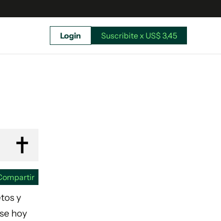
Login
Suscribite x US$ 3,45
uscríbete ahora a El Observador y elegí hasta
donde llegar.
Compartir
etos y
rse hoy
Suscribite x US$ 3,45