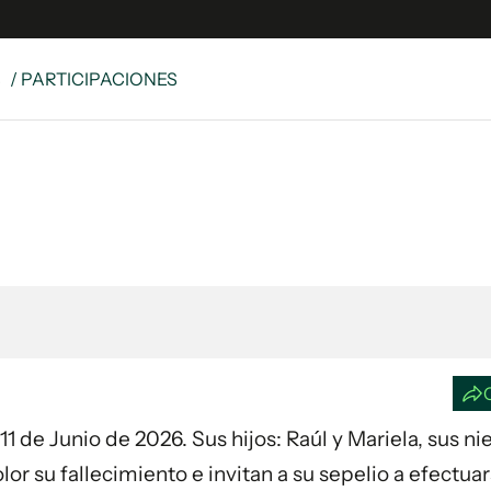
S
/ PARTICIPACIONES
e
S
n
es
Siguenos en:
 y Legales
es especiales
ciones
ters
ina
 Unidos
 11 de Junio de 2026. Sus hijos: Raúl y Mariela, sus ni
or su fallecimiento e invitan a su sepelio a efectua