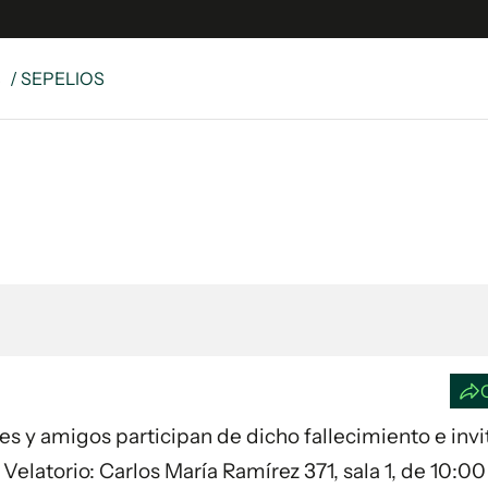
S
/ SEPELIOS
e
S
n
es
Siguenos en:
 y Legales
es especiales
ciones
ters
ina
 Unidos
ares y amigos participan de dicho fallecimiento e invi
 Velatorio: Carlos María Ramírez 371, sala 1, de 10:00