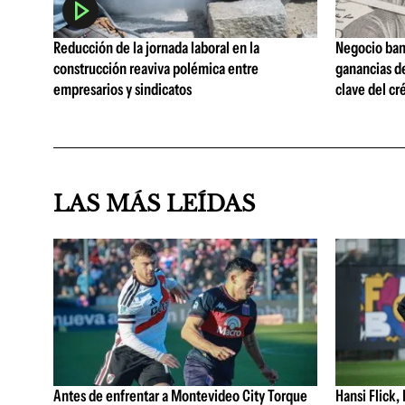
Reducción de la jornada laboral en la
Negocio ban
construcción reaviva polémica entre
ganancias d
empresarios y sindicatos
clave del cr
LAS MÁS LEÍDAS
Antes de enfrentar a Montevideo City Torque
Hansi Flick, 