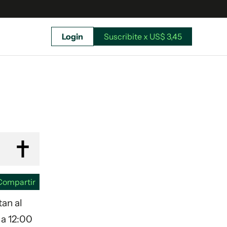
Login
Suscribite x US$ 3,45
uscríbete ahora a El Observador y elegí hasta
donde llegar.
Compartir
tan al
 a 12:00
Suscribite x US$ 3,45