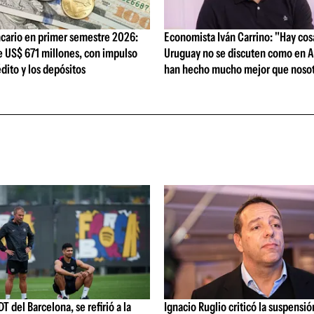
cario en primer semestre 2026:
Economista Iván Carrino: "Hay cos
e US$ 671 millones, con impulso
Uruguay no se discuten como en A
édito y los depósitos
han hecho mucho mejor que nosot
DT del Barcelona, se refirió a la
Ignacio Ruglio criticó la suspensió