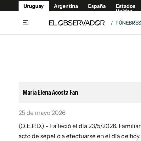
Uruguay
Argentina
España
Estados
Unidos
/
FÚNEBRE
Home
Lifestyl
Member
Opinió
Beneficios Member
Fúnebr
Referí
Remates
10°C
Lunes:
Ahora en:
Montevideo
Nacional
Mín
8°
Máx
Edicion
9°
Cielo Claro
Café y Negocios
Publica
María Elena Acosta Fan
Economía y Empresas
Newslet
Agro
Argent
25 de mayo 2026
Brand Studio
España
Mundo
Estados
(Q.E.P.D.) - Falleció el día 23/5/2026. Famili
Cultura y Espectáculos
acto de sepelio a efectuarse en el día de hoy.