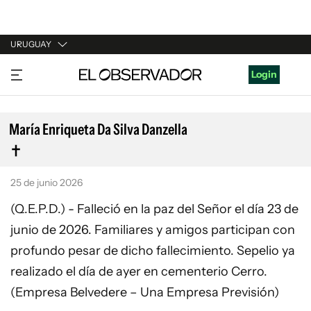
URUGUAY
URUGUAY
Login
ARGENTINA
ESPAÑA
María Enriqueta Da Silva Danzella
ESTADOS UNIDOS
25 de junio 2026
(Q.E.P.D.) - Falleció en la paz del Señor el día 23 de
junio de 2026. Familiares y amigos participan con
profundo pesar de dicho fallecimiento. Sepelio ya
realizado el día de ayer en cementerio Cerro.
(Empresa Belvedere – Una Empresa Previsión)