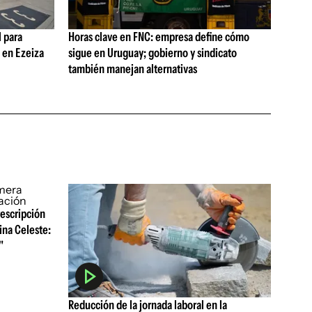
 para
Horas clave en FNC: empresa define cómo
s en Ezeiza
sigue en Uruguay; gobierno y sindicato
también manejan alternativas
rescripción
ina Celeste:
"
Reducción de la jornada laboral en la