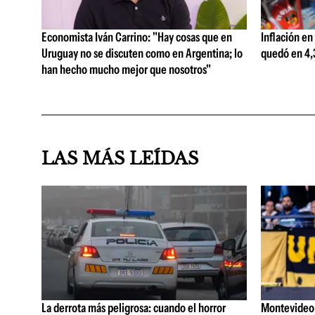
Economista Iván Carrino: "Hay cosas que en
Inflación en
Uruguay no se discuten como en Argentina; lo
quedó en 4,3
han hecho mucho mejor que nosotros"
LAS MÁS LEÍDAS
La derrota más peligrosa: cuando el horror
Montevideo C