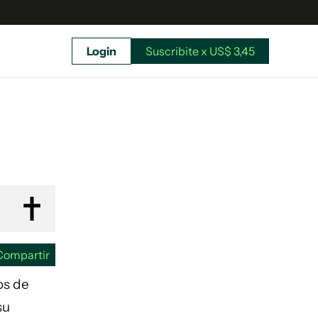
Login
Suscribite x US$ 3,45
uscríbete ahora a El Observador y elegí hasta
donde llegar.
Compartir
os de
su
Suscribite x US$ 3,45