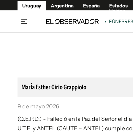
Uruguay
Argentina
España
Estados
Unidos
/
FÚNEBRE
Home
Lifestyl
Member
Opinió
Beneficios Member
Fúnebr
Referí
Remates
10°C
Sábado:
Ahora en:
Montevideo
Nacional
Mín
7°
Edicion
Máx
11°
Nubes Dispersas
Café y Negocios
Publica
MarÍa Esther Cirio Grappiolo
Economía y Empresas
Newslet
Agro
Argent
9 de mayo 2026
Brand Studio
España
Mundo
Estados
(Q.E.P.D.) - Falleció en la Paz del Señor el 
Cultura y Espectáculos
U.T.E. y ANTEL (CAUTE – ANTEL) cumple con 