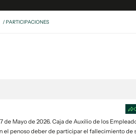
S
/ PARTICIPACIONES
e
S
n
es
Siguenos en:
 y Legales
es especiales
ciones
ters
ina
 Unidos
día 7 de Mayo de 2026. Caja de Auxilio de los Emplead
el penoso deber de participar el fallecimiento de 