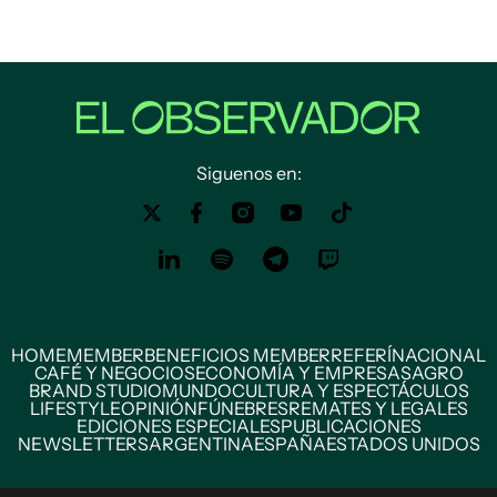
Siguenos en:
HOME
MEMBER
BENEFICIOS MEMBER
REFERÍ
NACIONAL
CAFÉ Y NEGOCIOS
ECONOMÍA Y EMPRESAS
AGRO
BRAND STUDIO
MUNDO
CULTURA Y ESPECTÁCULOS
LIFESTYLE
OPINIÓN
FÚNEBRES
REMATES Y LEGALES
EDICIONES ESPECIALES
PUBLICACIONES
NEWSLETTERS
ARGENTINA
ESPAÑA
ESTADOS UNIDOS