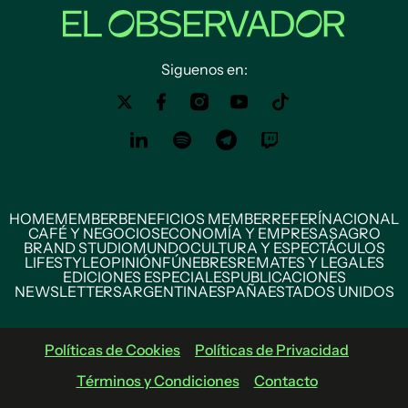
Siguenos en:
HOME
MEMBER
BENEFICIOS MEMBER
REFERÍ
NACIONAL
CAFÉ Y NEGOCIOS
ECONOMÍA Y EMPRESAS
AGRO
BRAND STUDIO
MUNDO
CULTURA Y ESPECTÁCULOS
LIFESTYLE
OPINIÓN
FÚNEBRES
REMATES Y LEGALES
EDICIONES ESPECIALES
PUBLICACIONES
NEWSLETTERS
ARGENTINA
ESPAÑA
ESTADOS UNIDOS
Políticas de Cookies
Políticas de Privacidad
Términos y Condiciones
Contacto