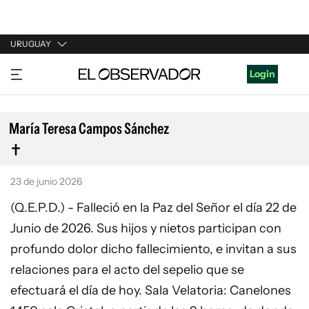
URUGUAY
URUGUAY
Login
ARGENTINA
ESPAÑA
María Teresa Campos Sánchez
ESTADOS UNIDOS
23 de junio 2026
(Q.E.P.D.) - Falleció en la Paz del Señor el día 22 de
Junio de 2026. Sus hijos y nietos participan con
profundo dolor dicho fallecimiento, e invitan a sus
relaciones para el acto del sepelio que se
efectuará el día de hoy. Sala Velatoria: Canelones