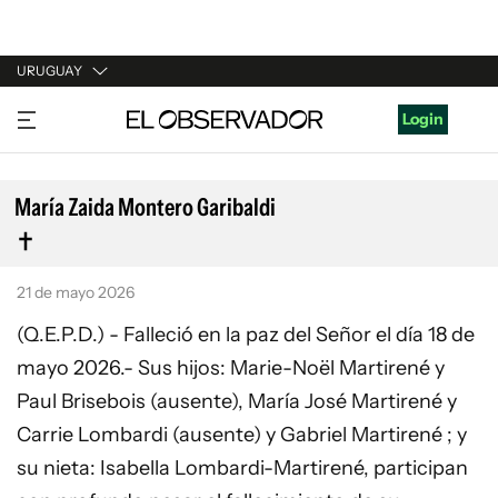
URUGUAY
URUGUAY
Login
ARGENTINA
ESPAÑA
María Zaida Montero Garibaldi
ESTADOS UNIDOS
21 de mayo 2026
(Q.E.P.D.) - Falleció en la paz del Señor el día 18 de
mayo 2026.- Sus hijos: Marie-Noël Martirené y
Paul Brisebois (ausente), María José Martirené y
Carrie Lombardi (ausente) y Gabriel Martirené ; y
su nieta: Isabella Lombardi-Martirené, participan