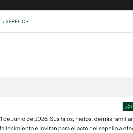
S
/ SEPELIOS
e
S
n
es
Siguenos en:
 y Legales
es especiales
ciones
ters
ina
 Unidos
a 1 de Junio de 2026. Sus hijos, nietos, demás familia
llecimiento e invitan para el acto del sepelio a ef