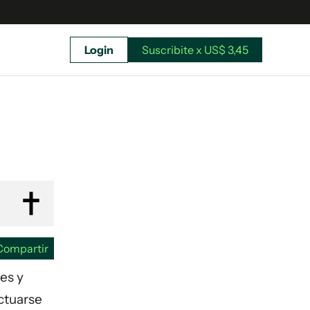
Login
Suscribite x US$ 3,45
uscríbete ahora a El Observador y elegí hasta
donde llegar.
Compartir
res y
ectuarse
Suscribite x US$ 3,45