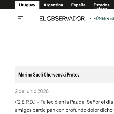
Uruguay
Argentina
España
Estados
Unidos
/
FÚNEBRE
Home
Lifestyl
Member
Opinió
Beneficios Member
Fúnebr
Referí
Remates
12°C
Viernes:
Ahora en:
Montevideo
Nacional
Mín
10°
Máx
12°
Edicion
Nubes
Café y Negocios
Publica
Marina Sueli Chervenski Prates
Economía y Empresas
Newslet
Agro
Argent
2 de junio 2026
Brand Studio
España
Mundo
Estados
(Q.E.P.D.) - Falleció en la Paz del Señor el dí
Cultura y Espectáculos
amigos participan con profundo dolor dicho fa