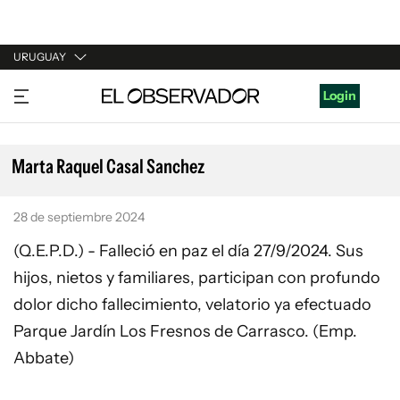
URUGUAY
URUGUAY
Login
ARGENTINA
ESPAÑA
Marta Raquel Casal Sanchez
ESTADOS UNIDOS
28 de septiembre 2024
(Q.E.P.D.) - Falleció en paz el día 27/9/2024. Sus
hijos, nietos y familiares, participan con profundo
dolor dicho fallecimiento, velatorio ya efectuado
Parque Jardín Los Fresnos de Carrasco. (Emp.
Abbate)