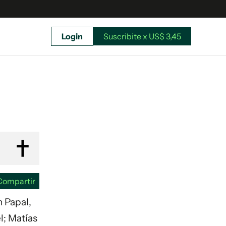
Login
Suscribite x US$ 3,45
uscríbete ahora a El Observador y elegí hasta
donde llegar.
Compartir
n Papal,
l; Matías
Suscribite x US$ 3,45