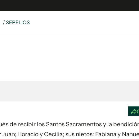
S
/ SEPELIOS
e
S
n
es
Siguenos en:
 y Legales
es especiales
ciones
ters
ina
 Unidos
spués de recibir los Santos Sacramentos y la bendició
 y Juan; Horacio y Cecilia; sus nietos: Fabiana y Nahue