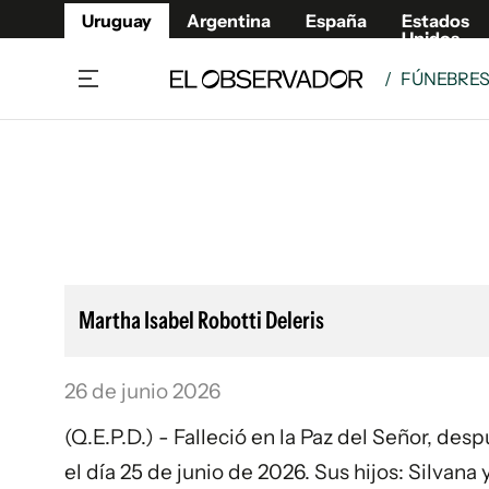
Uruguay
Argentina
España
Estados
Unidos
/
FÚNEBRE
Home
Lifestyl
Member
Opinió
Beneficios Member
Fúnebr
Referí
Remates
10°C
Sábado:
Ahora en:
Montevideo
Nacional
Mín
7°
Máx
Edicion
11°
Lluvia Ligera
Café y Negocios
Publica
Martha Isabel Robotti Deleris
Economía y Empresas
Newslet
Agro
Argent
26 de junio 2026
Brand Studio
España
Mundo
Estados
(Q.E.P.D.) - Falleció en la Paz del Señor, de
Cultura y Espectáculos
el día 25 de junio de 2026. Sus hijos: Silvana