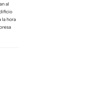
an al
dificio
a la hora
mpresa