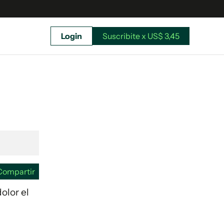
Login
Suscribite x US$ 3,45
uscríbete ahora a El Observador y elegí hasta
donde llegar.
Compartir
olor el
Suscribite x US$ 3,45