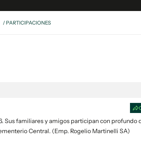
S
/ PARTICIPACIONES
e
S
n
es
Siguenos en:
 y Legales
es especiales
ciones
ters
ina
26. Sus familiares y amigos participan con profundo d
 Unidos
ementerio Central. (Emp. Rogelio Martinelli SA)