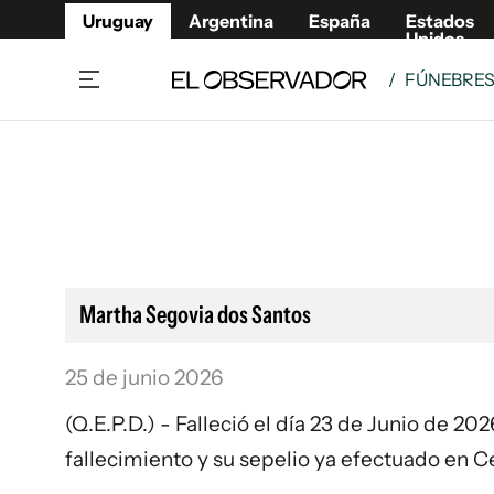
Uruguay
Argentina
España
Estados
Unidos
/
FÚNEBRE
Home
Lifestyl
Member
Opinió
Beneficios Member
Fúnebr
Referí
Remates
12°C
Sábado:
Ahora en:
Montevideo
Nacional
Mín
8°
Máx
Edicion
11°
Cielo Claro
Café y Negocios
Publica
Martha Segovia dos Santos
Economía y Empresas
Newslet
Agro
Argent
25 de junio 2026
Brand Studio
España
(Q.E.P.D.) - Falleció el día 23 de Junio de 20
Mundo
Estados
fallecimiento y su sepelio ya efectuado en C
Cultura y Espectáculos