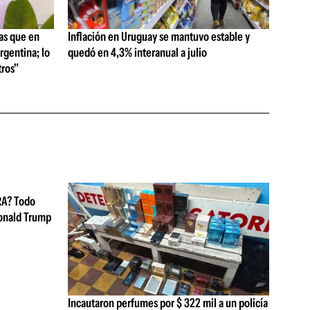
as que en
Inflación en Uruguay se mantuvo estable y
rgentina; lo
quedó en 4,3% interanual a julio
ros"
RA? Todo
Donald Trump
Incautaron perfumes por $ 322 mil a un policía